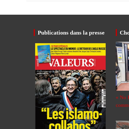
l’article
Publications dans la presse
Cho
« No 
commen