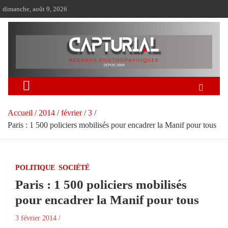
Aller
dimanche, août 9, 2026
au
contenu
Accueil
2014
février
3
Paris : 1 500 policiers mobilisés pour encadrer la Manif pour tous
POLITIQUE
SOCIÉTÉ
Paris : 1 500 policiers mobilisés
pour encadrer la Manif pour tous
3 février 2014