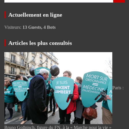
e
c
Actuellement en ligne
h
e
Visiteurs:
13 Guests, 4 Bots
r
c
h
Articles les plus consultés
e
r
Paris :
Bruno Gollnisch, figure du FN, à la « Marche pour la vie »