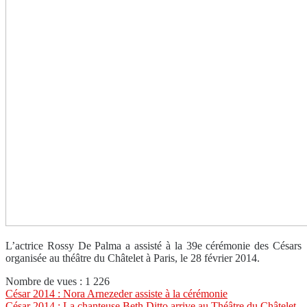
L’actrice Rossy De Palma a assisté à la 39e cérémonie des Césars
organisée au théâtre du Châtelet à Paris, le 28 février 2014.
Nombre de vues :
1 226
Navigation
César 2014 : Nora Arnezeder assiste à la cérémonie
César 2014 : La chanteuse Beth Ditto arrive au Théâtre du Châtelet