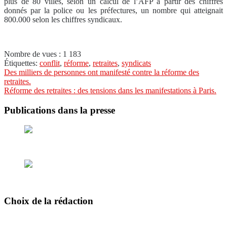
plus de 80 villes, selon un calcul de l’AFP à partir des chiffres
donnés par la police ou les préfectures, un nombre qui atteignait
800.000 selon les chiffres syndicaux.
Nombre de vues :
1 183
Étiquettes:
conflit
,
réforme
,
retraites
,
syndicats
Navigation
Des milliers de personnes ont manifesté contre la réforme des
retraites.
de
Réforme des retraites : des tensions dans les manifestations à Paris.
l’article
Publications dans la presse
Choix de la rédaction