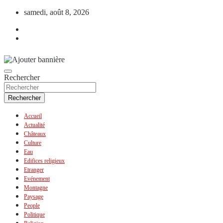
Aller
samedi, août 8, 2026
au
contenu
Rechercher
Rechercher
Accueil
Actualité
Châteaux
Culture
Eau
Edifices religieux
Etranger
Evénement
Montagne
Paysage
People
Politique