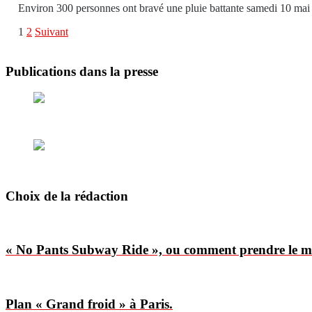
Environ 300 personnes ont bravé une pluie battante samedi 10 mai
Pagination
1
2
Suivant
des
publications
Publications dans la presse
Choix de la rédaction
« No Pants Subway Ride », ou comment prendre le mé
Plan « Grand froid » à Paris.