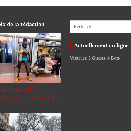
ix de la rédaction
R
e
c
Actuellement en ligne
h
e
Visiteurs:
3 Guests, 4 Bots
r
c
h
e
r
Pants Subway Ride », ou
t prendre le métro en slip