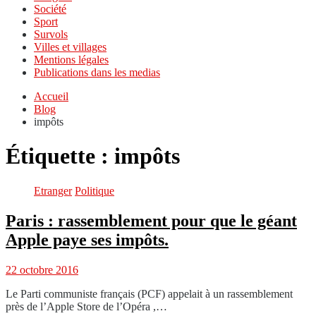
Société
Sport
Survols
Villes et villages
Mentions légales
Publications dans les medias
Accueil
Blog
impôts
Étiquette :
impôts
Etranger
Politique
Paris : rassemblement pour que le géant
Apple paye ses impôts.
22 octobre 2016
Le Parti communiste français (PCF) appelait à un rassemblement
près de l’Apple Store de l’Opéra ,…