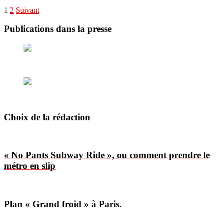
Pagination
1
2
Suivant
des
Publications dans la presse
publications
Choix de la rédaction
« No Pants Subway Ride », ou comment prendre le
métro en slip
Plan « Grand froid » à Paris.