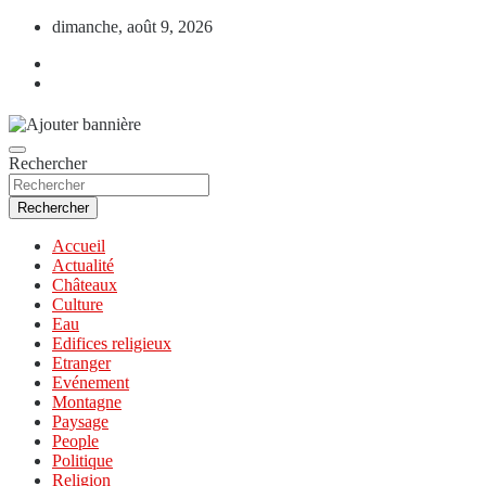
Aller
dimanche, août 9, 2026
au
contenu
Rechercher
Rechercher
Accueil
Actualité
Châteaux
Culture
Eau
Edifices religieux
Etranger
Evénement
Montagne
Paysage
People
Politique
Religion