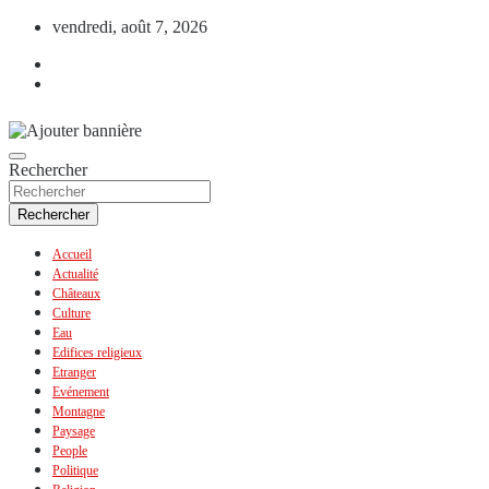
Aller
vendredi, août 7, 2026
au
contenu
Rechercher
Rechercher
Accueil
Actualité
Châteaux
Culture
Eau
Edifices religieux
Etranger
Evénement
Montagne
Paysage
People
Politique