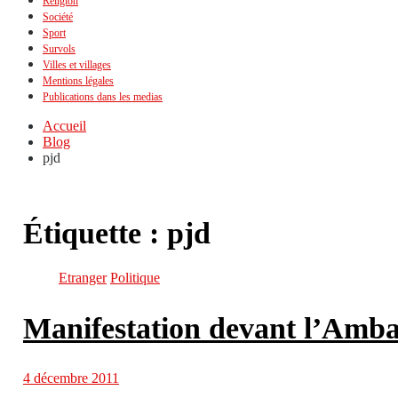
Religion
Société
Sport
Survols
Villes et villages
Mentions légales
Publications dans les medias
Accueil
Blog
pjd
Étiquette :
pjd
Etranger
Politique
Manifestation devant l’Amb
4 décembre 2011