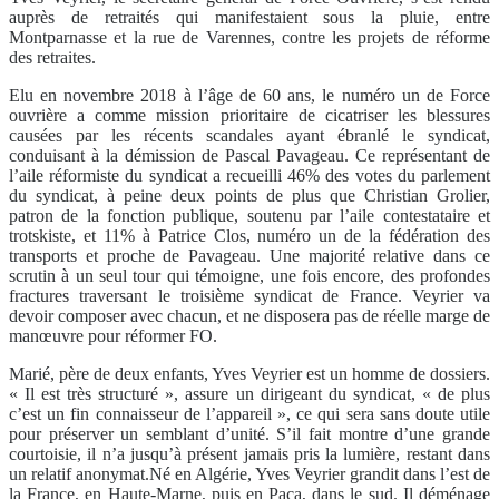
auprès de retraités qui manifestaient sous la pluie, entre
Montparnasse et la rue de Varennes, contre les projets de réforme
des retraites.
Elu en novembre 2018 à l’âge de 60 ans, le numéro un de Force
ouvrière a comme mission prioritaire de cicatriser les blessures
causées par les récents scandales ayant ébranlé le syndicat,
conduisant à la démission de Pascal Pavageau. Ce représentant de
l’aile réformiste du syndicat a recueilli 46% des votes du parlement
du syndicat, à peine deux points de plus que Christian Grolier,
patron de la fonction publique, soutenu par l’aile contestataire et
trotskiste, et 11% à Patrice Clos, numéro un de la fédération des
transports et proche de Pavageau. Une majorité relative dans ce
scrutin à un seul tour qui témoigne, une fois encore, des profondes
fractures traversant le troisième syndicat de France. Veyrier va
devoir composer avec chacun, et ne disposera pas de réelle marge de
manœuvre pour réformer FO.
Marié, père de deux enfants, Yves Veyrier est un homme de dossiers.
« Il est très structuré », assure un dirigeant du syndicat, « de plus
c’est un fin connaisseur de l’appareil », ce qui sera sans doute utile
pour préserver un semblant d’unité. S’il fait montre d’une grande
courtoisie, il n’a jusqu’à présent jamais pris la lumière, restant dans
un relatif anonymat.Né en Algérie, Yves Veyrier grandit dans l’est de
la France, en Haute-Marne, puis en Paca, dans le sud. Il déménage