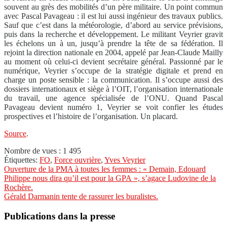
souvent au grès des mobilités d’un père militaire. Un point commun
avec Pascal Pavageau : il est lui aussi ingénieur des travaux publics.
Sauf que c’est dans la météorologie, d’abord au service prévisions,
puis dans la recherche et développement. Le militant Veyrier gravit
les échelons un à un, jusqu’à prendre la tête de sa fédération. Il
rejoint la direction nationale en 2004, appelé par Jean-Claude Mailly
au moment où celui-ci devient secrétaire général. Passionné par le
numérique, Veyrier s’occupe de la stratégie digitale et prend en
charge un poste sensible : la communication. Il s’occupe aussi des
dossiers internationaux et siège à l’OIT, l’organisation internationale
du travail, une agence spécialisée de l’ONU. Quand Pascal
Pavageau devient numéro 1, Veyrier se voit confier les études
prospectives et l’histoire de l’organisation. Un placard.
Source
.
Nombre de vues :
1 495
Étiquettes:
FO
,
Force ouvrière
,
Yves Veyrier
Navigation
Ouverture de la PMA à toutes les femmes : « Demain, Edouard
Philippe nous dira qu’il est pour la GPA », s’agace Ludovine de la
de
Rochère.
l’article
Gérald Darmanin tente de rassurer les buralistes.
Publications dans la presse